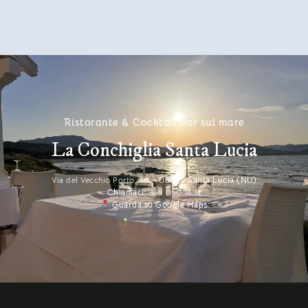
Ristorante & Cocktail Bar sul mare
La Conchiglia Santa Lucia
Via del Vecchio Porto, 46 – 08029
Santa Lucia (NU)
Chiamaci:
348 050 1634
Guarda su Google Maps