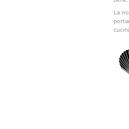
La no
porti
cucina