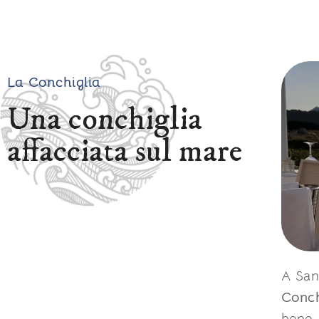
La Conchiglia
Una conchiglia
affacciata sul mare
A San
Conch
bene,