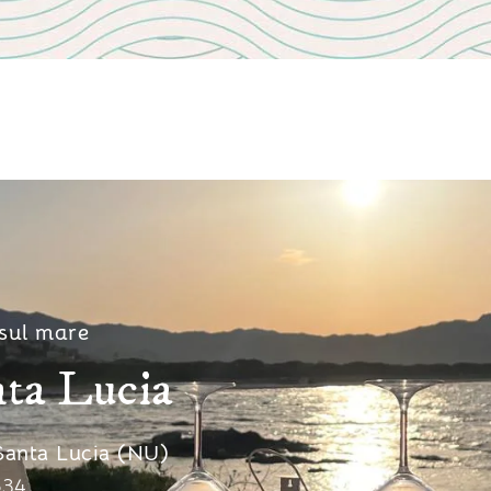
 sul mare
nta Lucia
Santa Lucia (NU)
634