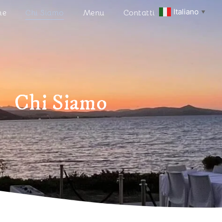
Italiano
me
Chi Siamo
Menu
Contatti
▼
Chi Siamo