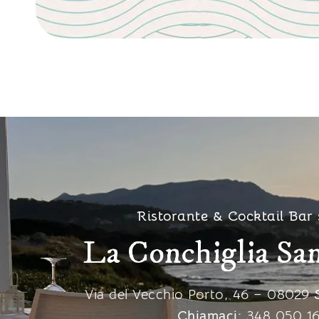
Ristorante & Cocktail Bar
La Conchiglia Sa
Via del Vecchio Porto, 46 – 08029
Chiamaci:
348 050 1